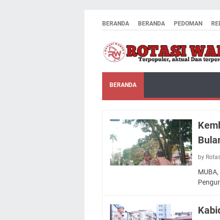
BERANDA
BERANDA
PEDOMAN
RE
BERANDA
Kemb
Bula
by Rota
MUBA, 
Pengu
Kabi