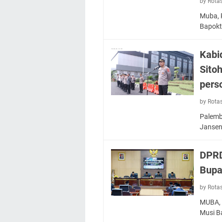
by Rota
Muba, R
Bapokt
Kabi
Sito
pers
by Rota
Palemb
Jansen
DPRD
Bupa
by Rota
MUBA, 
Musi B