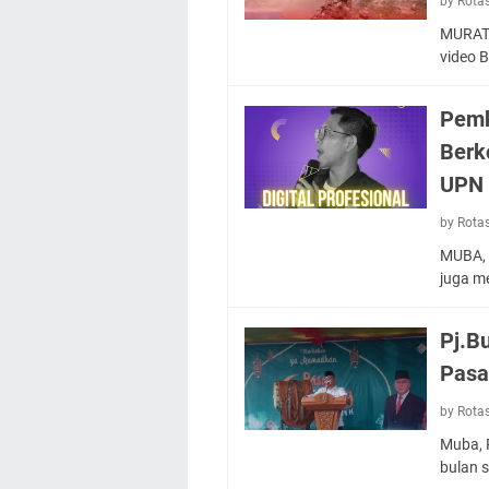
by Rota
MURATA
video 
Pemk
Berk
UPN
by Rota
MUBA, 
juga m
Pj.B
Pasa
by Rota
Muba, 
bulan 