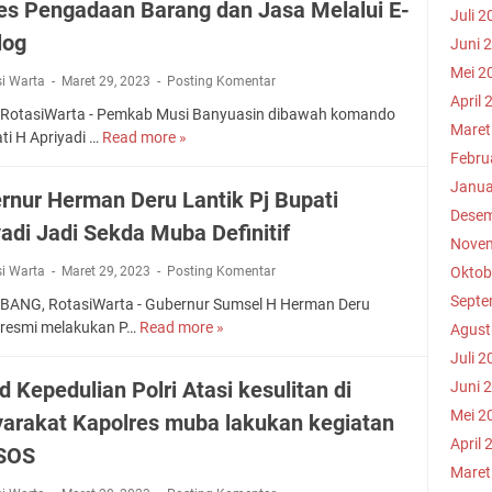
O
es Pengadaan Barang dan Jasa Melalui E-
i
o
e
Juli 2
4
A
M
P
t
log
n
H
L
Juni 
u
j
a
d
.
I
b
Mei 2
B
p
si Warta
Maret 29, 2023
Posting Komentar
i
G
a
u
April 
o
d
e
RotasiWarta - Pemkab Musi Banyuasin dibawah komando
B
p
l
Maret
i
l
ti H Apriyadi …
Read more »
P
e
a
r
k
Febru
a
e
r
t
i
a
r
r
Janua
b
i
d
rnur Herman Deru Lantik Pj Bupati
n
B
t
a
Desem
,
a
A
yadi Jadi Sekda Muba Definitif
u
a
g
P
n
Novem
g
k
m
i
e
A
a
si Warta
Maret 29, 2023
Posting Komentar
Oktob
a
a
B
n
p
m
B
d
Septe
e
ANG, RotasiWarta - Gubernur Sumsel H Herman Deru
g
a
a
e
i
r
 resmi melakukan P…
Read more »
G
Agust
u
r
I
r
S
k
u
r
a
Juli 2
s
s
u
a
b
u
t
l
 Kepedulian Polri Atasi kesulitan di
Juni 
a
m
h
e
s
u
a
m
Mei 2
s
arakat Kapolres muba lakukan kegiatan
d
r
P
r
m
a
e
i
April 
n
W
S
SOS
l
H
u
I
i
Maret
,
a
r