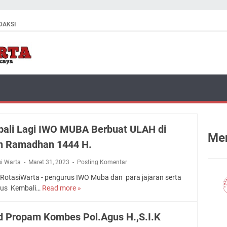
DAKSI
ali Lagi IWO MUBA Berbuat ULAH di
Men
n Ramadhan 1444 H.
si Warta
Maret 31, 2023
Posting Komentar
RotasiWarta - pengurus IWO Muba dan para jajaran serta
rus Kembali…
Read more »
K
e
m
d Propam Kombes Pol.Agus H.,S.I.K
b