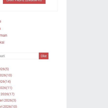
LIHAT PROFIL LENGKAPKU
e
a
oman
ksi
026
(5)
2026
(10)
026
(14)
2026
(11)
 2026
(17)
ari 2026
(3)
ri 2026
(10)