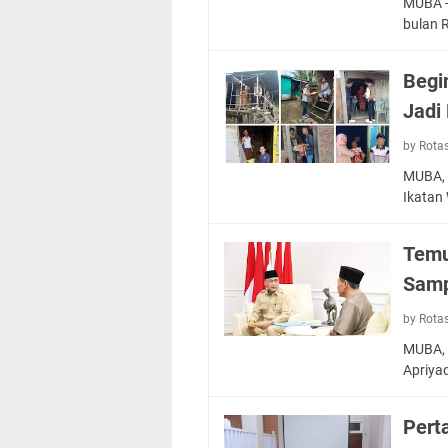
MUBA - 
bulan
Begi
Jadi
by Rota
MUBA, 
Ikatan
Temu
Samp
by Rota
MUBA, 
Apriya
Pert