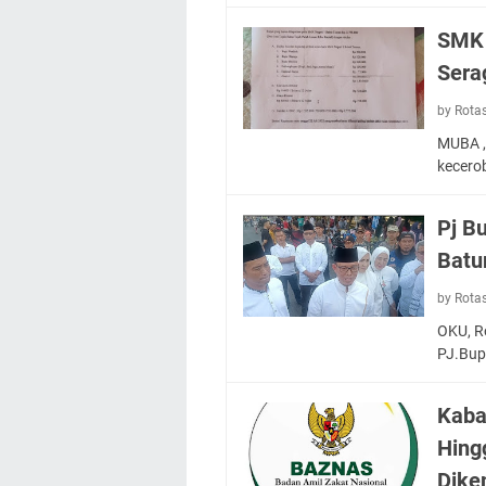
SMK 
Sera
by Rota
MUBA ,
kecero
Pj B
Batu
by Rota
OKU, R
PJ.Bup
Kaba
Hing
Dike