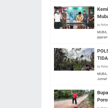
Kemi
Mub
by Rota
MUBA, 
jajaran
POL
TID
by Rota
MUBA, 
Jumat 
Bupa
Poro