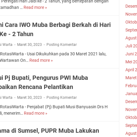
U
Peringati Hari Jadi ke - 2 Tahun, yang bertepatan dengan
s
Desem
b
L
 Ramadhan …
Read more »
K
P
a
A
Novem
o
o
B
H
m
Oktob
ni Cara IWO Muba Berbagi Berkah di Hari
l
a
d
p
Septe
.
k
 Ke - 2 Tahun
i
a
A
Agust
a
B
k
g
si Warta
Maret 30, 2023
Posting Komentar
l
u
Juli 2
,
u
B
l
I
RotasiWarta - Usai Dikukuhkan pada 30 Maret 2021 lalu,
Juni 
s
i
a
W
 Wartawan On…
Read more »
B
Mei 2
H
a
n
O
e
.
April 
y
R
M
g
,
i Pj Bupati, Pengurus PWI Muba
a
a
Maret
u
i
S
i
m
b
aikan Rencana Pelantikan
Febru
n
.
P
a
a
i
Janua
I
P
d
si Warta
Maret 30, 2023
Posting Komentar
d
C
.
Desem
G
h
a
a
RotasiWarta - Penjabat (Pj) Bupati Musi Banyuasin Drs H
K
G
Novem
a
n
r
di, menerim…
Read more »
T
a
u
n
I
Oktob
a
e
n
r
1
W
I
Septe
m
g
u
4
ama di Sumsel, PUPR Muba Lakukan
O
W
u
g
Agust
P
4
P