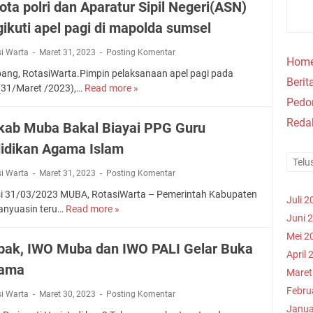
ota polri dan Aparatur Sipil Negeri(ASN)
a
l
ikuti apel pagi di mapolda sumsel
i
L
si Warta
Maret 31, 2023
Posting Komentar
Hom
a
ang, RotasiWarta.Pimpin pelaksanaan apel pagi pada
g
Berit
31/Maret /2023),…
Read more »
K
i
Ped
a
I
b
Reda
W
ab Muba Bakal Biayai PPG Guru
i
O
idikan Agama Islam
d
M
P
U
si Warta
Maret 31, 2023
Posting Komentar
r
B
o
i 31/03/2023 MUBA, RotasiWarta – Pemerintah Kabupaten
A
Juli 2
p
anyuasin teru…
Read more »
P
B
Juni 
a
e
e
m
Mei 2
m
r
ak, IWO Muba dan IWO PALI Gelar Buka
K
k
April 
b
o
sama
a
u
Maret
m
b
a
Febru
si Warta
Maret 30, 2023
Posting Komentar
b
M
t
Janua
e
u