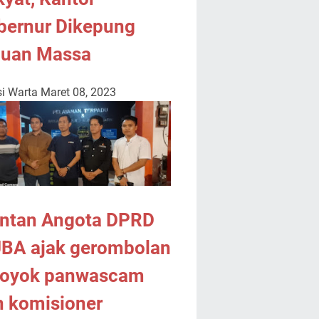
bernur Dikepung
buan Massa
i Warta
Maret 08, 2023
ntan Angota DPRD
BA ajak gerombolan
royok panwascam
n komisioner