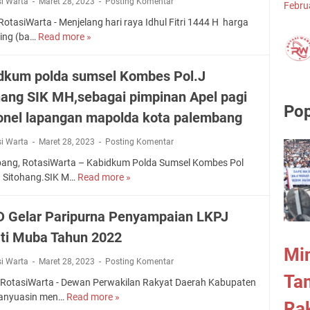
M
p
si Warta
Maret 28, 2023
Posting Komentar
Febru
P
r
H
u
i
otasiWarta - Menjelang hari raya Idhul Fitri 1444 H harga
U
i
e
b
l
ing (ba…
Read more »
W
P
J
r
a
N
u
R
a
m
S
e
j
M
d
a
dkum polda sumsel Kombes Pol.J
a
g
u
u
i
n
m
e
hang SIK MH,sebagai pimpinan Apel pagi
d
b
K
D
p
r
Pop
K
a
e
onel lapangan mapolda kota palembang
e
a
i
e
L
-
r
i
(
p
a
si Warta
Maret 28, 2023
Posting Komentar
2
u
k
A
e
k
T
L
a
S
ang, RotasiWarta – Kabidkum Polda Sumsel Kombes Pol
d
u
a
a
n
N
 Sitohang.SIK M…
Read more »
K
u
k
h
n
R
)
a
l
a
u
t
e
m
b
i
 Gelar Paripurna Penyampaian LKPJ
n
n
i
n
e
i
a
P
k
c
n
ti Muba Tahun 2022
d
n
r
P
a
g
Min
k
P
o
j
si Warta
Maret 28, 2023
Posting Komentar
n
i
u
o
s
B
a
Ta
k
m
RotasiWarta - Dewan Perwakilan Rakyat Daerah Kabupaten
l
e
u
P
u
p
anyuasin men…
Read more »
D
r
s
Rak
p
e
t
o