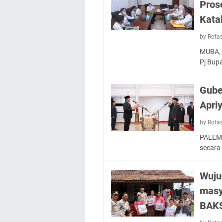
Pros
Kata
by Rota
MUBA, 
Pj Bupa
Gube
Apri
by Rota
PALEMB
secara
Wujud
masy
BAK