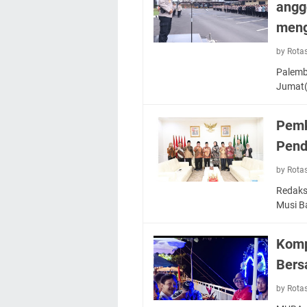
angg
meng
by Rota
Palemb
Jumat(
Pemk
Pend
by Rota
Redaks
Musi B
Komp
Ber
by Rota