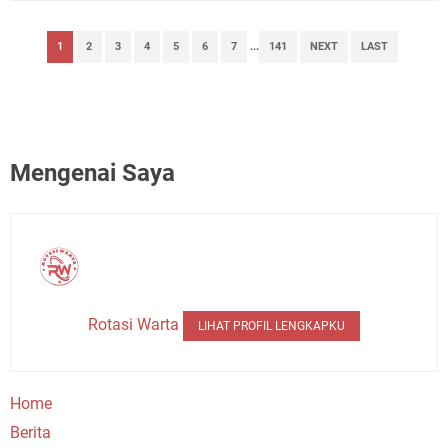
1
2
3
4
5
6
7
...
141
NEXT
LAST
Mengenai Saya
Rotasi Warta
LIHAT PROFIL LENGKAPKU
Home
Berita