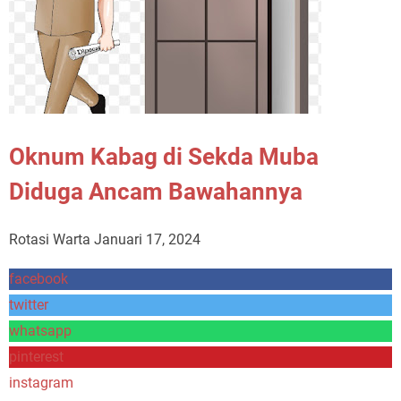
Oknum Kabag di Sekda Muba
Diduga Ancam Bawahannya
Rotasi Warta
Januari 17, 2024
facebook
twitter
whatsapp
pinterest
instagram