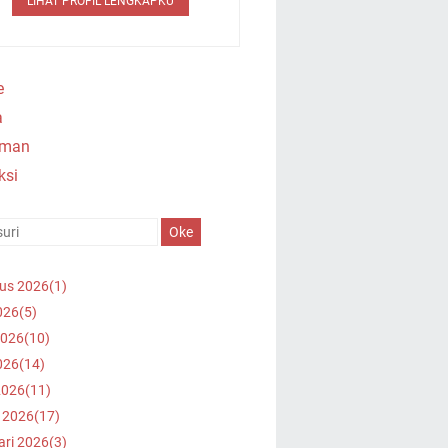
LIHAT PROFIL LENGKAPKU
e
a
oman
ksi
us 2026
(1)
026
(5)
2026
(10)
026
(14)
2026
(11)
 2026
(17)
ari 2026
(3)