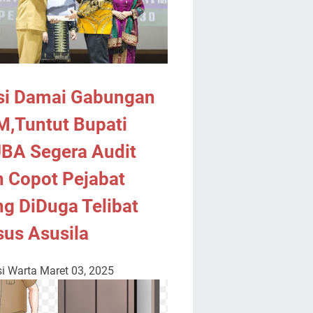
si Damai Gabungan
M,Tuntut Bupati
BA Segera Audit
 Copot Pejabat
g DiDuga Telibat
us Asusila
i Warta
Maret 03, 2025