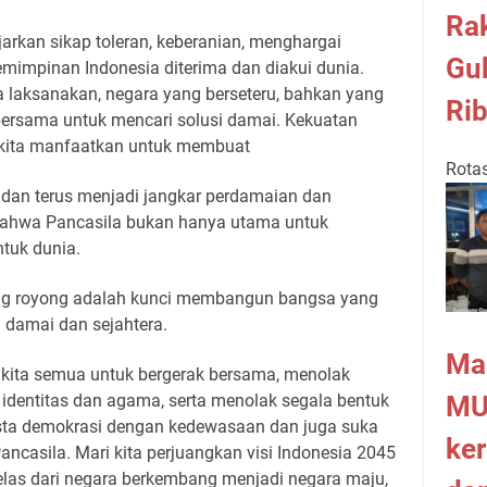
Rak
arkan sikap toleran, keberanian, menghargai
Gu
mimpinan Indonesia diterima dan diakui dunia.
ta laksanakan, negara yang berseteru, bahkan yang
Ri
bersama untuk mencari solusi damai. Kekuatan
 kita manfaatkan untuk membuat
Rotas
dan terus menjadi jangkar perdamaian dan
 bahwa Pancasila bukan hanya utama untuk
ntuk dunia.
tong royong adalah kunci membangun bangsa yang
 damai dan sejahtera.
Ma
k kita semua untuk bergerak bersama, menolak
MU
i identitas dan agama, serta menolak segala bentuk
esta demokrasi dengan kedewasaan dan juga suka
ke
casila. Mari kita perjuangkan visi Indonesia 2045
elas dari negara berkembang menjadi negara maju,