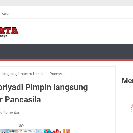
DAKSI
n langsung Upacara Hari Lahir Pancasila
Men
priyadi Pimpin langsung
r Pancasila
ng Komentar
&>