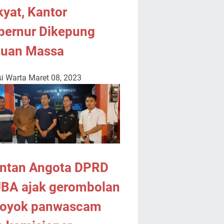
yat, Kantor
bernur Dikepung
buan Massa
i Warta
Maret 08, 2023
ntan Angota DPRD
BA ajak gerombolan
royok panwascam