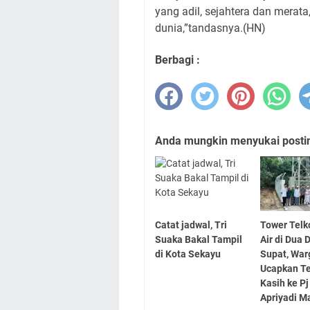
yang adil, sejahtera dan merat
dunia,”tandasnya.(HN)
Berbagi :
Anda mungkin menyukai posting
Catat jadwal, Tri
Tower Tel
Suaka Bakal Tampil
Air di Dua
di Kota Sekayu
Supat, War
Ucapkan T
Kasih ke Pj
Apriyadi 