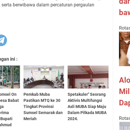
da
a, serta berwibawa dalam percaturan pergaulan
ba
Rotas
an ini :
Al
Mil
komsel On
Pemkab Muba
Spetakuler" Seorang
 Desa Babat
Pastikan MTQ ke 30
Aktivis Multifungsi
Da
ga
Tingkat Provinsi
Asli MUBA Siap Maju
erima
Sumsel Semarak dan
Dalam Pilkada MUBA
Rotas
 Bupati
Meriah
2024.
Mahmud