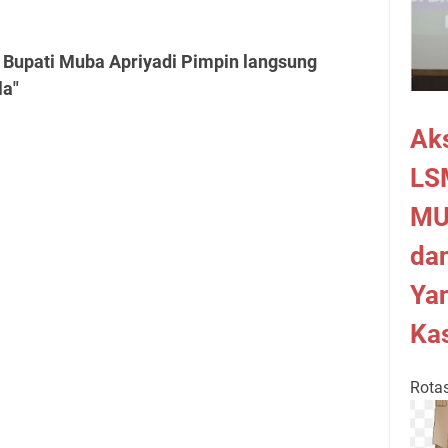
 Bupati Muba Apriyadi Pimpin langsung
la"
Ak
LS
MU
dan
Yan
Kas
Rotas