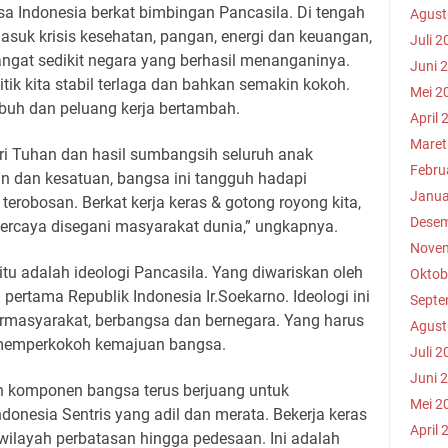
sa Indonesia berkat bimbingan Pancasila. Di tengah
Agust
masuk krisis kesehatan, pangan, energi dan keuangan,
Juli 2
angat sedikit negara yang berhasil menanganinya.
Juni 
itik kita stabil terlaga dan bahkan semakin kokoh.
Mei 2
tumbuh dan peluang kerja bertambah.
April 
Maret
ri Tuhan dan hasil sumbangsih seluruh anak
Febru
an dan kesatuan, bangsa ini tangguh hadapi
Janua
robosan. Berkat kerja keras & gotong royong kita,
Desem
percaya disegani masyarakat dunia,” ungkapnya.
Novem
itu adalah ideologi Pancasila. Yang diwariskan oleh
Oktob
 pertama Republik Indonesia Ir.Soekarno. Ideologi ini
Septe
rmasyarakat, berbangsa dan bernegara. Yang harus
Agust
k memperkokoh kemajuan bangsa.
Juli 2
Juni 
uh komponen bangsa terus berjuang untuk
Mei 2
nesia Sentris yang adil dan merata. Bekerja keras
April 
ilayah perbatasan hingga pedesaan. Ini adalah