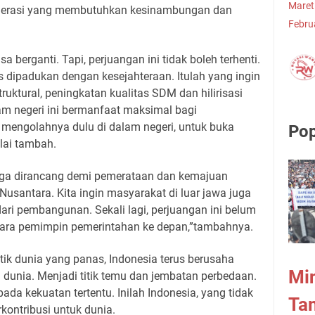
Maret
generasi yang membutuhkan kesinambungan dan
Febru
 berganti. Tapi, perjuangan ini tidak boleh terhenti.
 dipadukan dengan kesejahteraan. Itulah yang ingin
ruktural, peningkatan kualitas SDM dan hilirisasi
lam negeri ini bermanfaat maksimal bagi
in mengolahnya dulu di dalam negeri, untuk buka
Pop
lai tambah.
uga dirancang demi pemerataan dan kemajuan
santara. Kita ingin masyarakat di luar jawa juga
ari pembangunan. Sekali lagi, perjuangan ini belum
h para pemimpin pemerintahan ke depan,”tambahnya.
ik dunia yang panas, Indonesia terus berusaha
Min
 dunia. Menjadi titik temu dan jembatan perbedaan.
pada kekuatan tertentu. Inilah Indonesia, yang tidak
Ta
erkontribusi untuk dunia.