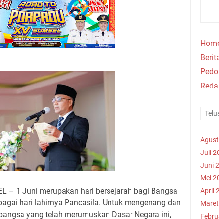
Hom
Berit
Ped
Reda
Agust
Juli 2
Juni 
Mei 2
 – 1 Juni merupakan hari bersejarah bagi Bangsa
April 
ebagai hari lahirnya Pancasila. Untuk mengenang dan
Maret
 bangsa yang telah merumuskan Dasar Negara ini,
Febru