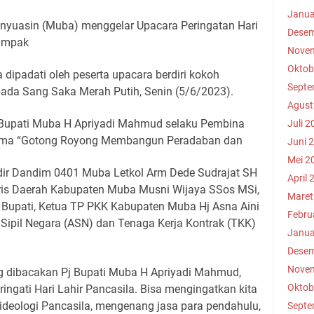
Janua
nyuasin (Muba) menggelar Upacara Peringatan Hari
Desem
Tampak
Novem
Oktob
dipadati oleh peserta upacara berdiri kokoh
Septe
da Sang Saka Merah Putih, Senin (5/6/2023).
Agust
j Bupati Muba H Apriyadi Mahmud selaku Pembina
Juli 2
tema “Gotong Royong Membangun Peradaban dan
Juni 
Mei 2
dir Dandim 0401 Muba Letkol Arm Dede Sudrajat SH
April 
ris Daerah Kabupaten Muba Musni Wijaya SSos MSi,
Maret
i Bupati, Ketua TP PKK Kabupaten Muba Hj Asna Aini
Febru
r Sipil Negara (ASN) dan Tenaga Kerja Kontrak (TKK)
Janua
Desem
Novem
g dibacakan Pj Bupati Muba H Apriyadi Mahmud,
Oktob
ati Hari Lahir Pancasila. Bisa mengingatkan kita
ideologi Pancasila, mengenang jasa para pendahulu,
Septe