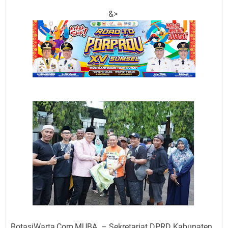
&>
RotasiWarta,Com,MUBA – Sekretariat DPRD Kabupaten